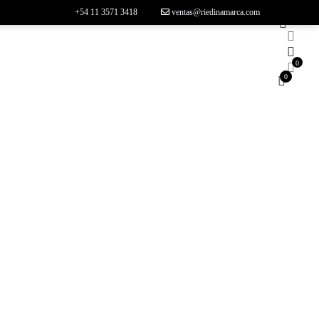
+54 11 3571 3418
ventas@riedinamarca.com
0
0