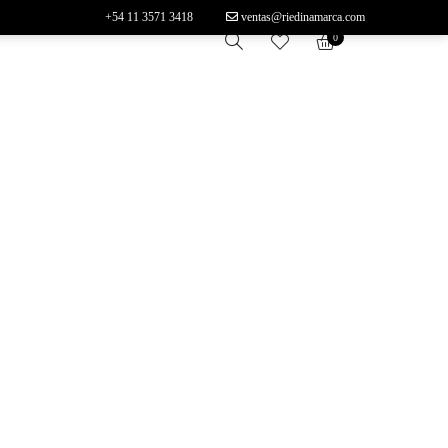
+54 11 3571 3418
ventas@riedinamarca.com
0