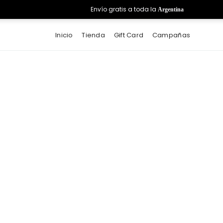
Envío gratis a toda la
Argentina
Inicio
Tienda
Gift Card
Campañas
Lookbook
Lookbook
Shoes Collection Of Sports
Shoes