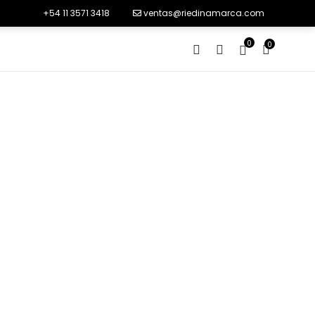
+54 11 3571 3418
ventas@riedinamarca.com
0
0
Lookbook
MD Watch