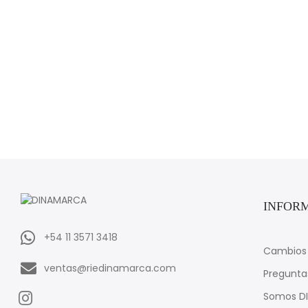
INFOR
+54 11 3571 3418
Cambios 
ventas@riedinamarca.com
Pregunta
Somos D